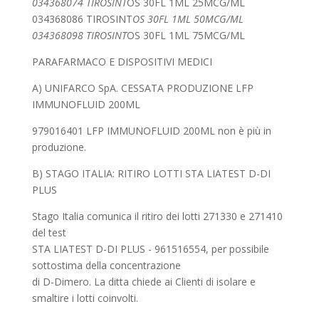
034368074 TIROSINT
OS 30FL 1ML 25MCG/ML
034368086 TIROSINT
OS 30FL 1ML 50MCG/ML
034368098 TIROSINT
OS 30FL 1ML 75MCG/ML
PARAFARMACO E DISPOSITIVI MEDICI
A) UNIFARCO SpA. CESSATA PRODUZIONE LFP
IMMUNOFLUID 200ML
979016401 LFP IMMUNOFLUID 200ML non è più in
produzione.
B) STAGO ITALIA: RITIRO LOTTI STA LIATEST D-DI
PLUS
Stago Italia comunica il ritiro dei lotti 271330 e 271410
del test
STA LIATEST D-DI PLUS - 961516554, per possibile
sottostima della concentrazione
di D-Dimero. La ditta chiede ai Clienti di isolare e
smaltire i lotti coinvolti.