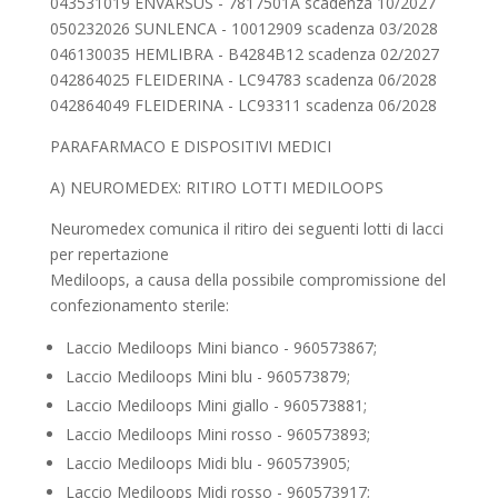
043531019 ENVARSUS - 7817501A scadenza 10/2027
050232026 SUNLENCA - 10012909 scadenza 03/2028
046130035 HEMLIBRA - B4284B12 scadenza 02/2027
042864025 FLEIDERINA - LC94783 scadenza 06/2028
042864049 FLEIDERINA - LC93311 scadenza 06/2028
PARAFARMACO E DISPOSITIVI MEDICI
A) NEUROMEDEX: RITIRO LOTTI MEDILOOPS
Neuromedex comunica il ritiro dei seguenti lotti di lacci
per repertazione
Mediloops, a causa della possibile compromissione del
confezionamento sterile:
Laccio Mediloops Mini bianco - 960573867;
Laccio Mediloops Mini blu - 960573879;
Laccio Mediloops Mini giallo - 960573881;
Laccio Mediloops Mini rosso - 960573893;
Laccio Mediloops Midi blu - 960573905;
Laccio Mediloops Midi rosso - 960573917;