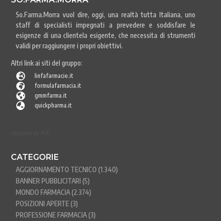
So.Farma.Morra vuol dire, oggi, una realtà tutta Italiana, uno
staff di specialisti impegnati a prevedere e soddisfare le
esigenze di una clientela esigente, che necessita di strumenti
validi per raggiungere i propri obiettivi.
Altri link ai siti del gruppo:

linfafarmacie.it

formulafarmacia.it

gmmfarma.it

quickpharma.it
designed by PdC
CATEGORIE
AGGIORNAMENTO TECNICO
(1.340)
BANNER PUBBLICITARI
(5)
MONDO FARMACIA
(2.374)
POSIZIONI APERTE
(3)
PROFESSIONE FARMACIA
(3)