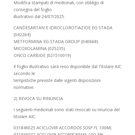
Modifica stampati di medicinali, con obbligo di
consegna del foglio
illustrativo dal 24/07/2025:
CANDESARTAN E IDROCLOROTIAZIDE EG STADA
(042264)
METFORMINA EG STADA GROUP (040668)
MICOXOLAMINA (025235)
ONCO CARBIDE (021510019)
Il foglio illustrativo sarà reso disponibile dal Titolare AIC
secondo le
tempistiche previste dalle vigenti disposizioni
normative.
2) REVOCA SU RINUNCIA
I seguenti medicinali sono stati revocati su rinuncia del
titolare AIC:
031846025 ACICLOVIR ACCORD
OS SOSP FL 100ML
031846037 ACICLOVIR ACCORD
CREMA 10G 5%