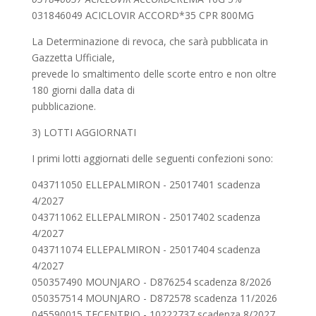
031846049 ACICLOVIR ACCORD*35 CPR 800MG
La Determinazione di revoca, che sarà pubblicata in
Gazzetta Ufficiale,
prevede lo smaltimento delle scorte entro e non oltre
180 giorni dalla data di
pubblicazione.
3) LOTTI AGGIORNATI
I primi lotti aggiornati delle seguenti confezioni sono:
043711050 ELLEPALMIRON - 25017401 scadenza
4/2027
043711062 ELLEPALMIRON - 25017402 scadenza
4/2027
043711074 ELLEPALMIRON - 25017404 scadenza
4/2027
050357490 MOUNJARO - D876254 scadenza 8/2026
050357514 MOUNJARO - D872578 scadenza 11/2026
045590015 TECENTRIQ - 10222737 scadenza 8/2027