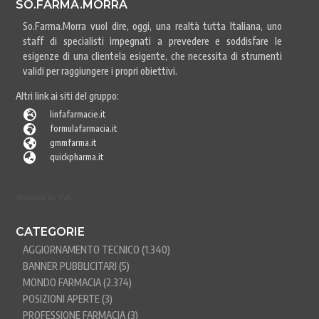
SO.FARMA.MORRA
So.Farma.Morra vuol dire, oggi, una realtà tutta Italiana, uno
staff di specialisti impegnati a prevedere e soddisfare le
esigenze di una clientela esigente, che necessita di strumenti
validi per raggiungere i propri obiettivi.
Altri link ai siti del gruppo:

linfafarmacie.it

formulafarmacia.it

gmmfarma.it

quickpharma.it
designed by PdC
CATEGORIE
AGGIORNAMENTO TECNICO
(1.340)
BANNER PUBBLICITARI
(5)
MONDO FARMACIA
(2.374)
POSIZIONI APERTE
(3)
PROFESSIONE FARMACIA
(3)