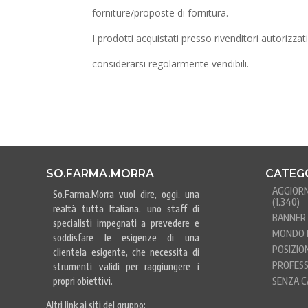
forniture/proposte di fornitura.
I prodotti acquistati presso rivenditori autorizza
considerarsi regolarmente vendibili.
SO.FARMA.MORRA
CATEG
AGGIOR
So.Farma.Morra vuol dire, oggi, una
(1.340)
realtà tutta Italiana, uno staff di
BANNER 
specialisti impegnati a prevedere e
MONDO 
soddisfare le esigenze di una
POSIZIO
clientela esigente, che necessita di
PROFESS
strumenti validi per raggiungere i
propri obiettivi.
SENZA C
Altri link ai siti del gruppo: