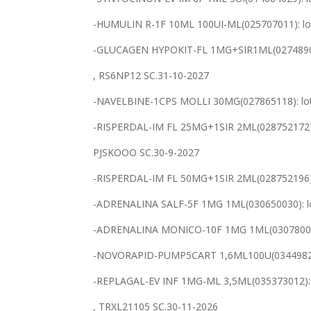
-HUMULIN R-1F 10ML 100UI-ML(025707011): lo
-GLUCAGEN HYPOKIT-FL 1MG+SIR1ML(027489018
, RS6NP12 SC.31-10-2027
-NAVELBINE-1CPS MOLLI 30MG(027865118): lo
-RISPERDAL-IM FL 25MG+1SIR 2ML(028752172):
PJSKOOO SC.30-9-2027
-RISPERDAL-IM FL 50MG+1SIR 2ML(028752196):
-ADRENALINA SALF-5F 1MG 1ML(030650030): l
-ADRENALINA MONICO-10F 1MG 1ML(030780035)
-NOVORAPID-PUMP5CART 1,6ML100U(034498232
-REPLAGAL-EV INF 1MG-ML 3,5ML(035373012): l
, TRXL21105 SC.30-11-2026