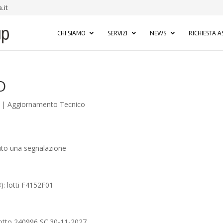
.it
CHI SIAMO
SERVIZI
NEWS
RICHIESTA A
O
|
Aggiornamento Tecnico
vuto una segnalazione
 lotti F4152F01
tto 240996 SC.30-11-2027