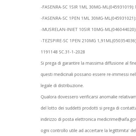
-FASENRA-SC 1SIR 1ML 30MG-ML(045931019): l
-FASENRA-SC 1PEN 1ML 30MG-ML(045931021): 
-MUSRELAN-INIET 10SIR 10MG-ML(046044020): 
-TEZSPIRE-SC 1PEN 210MG 1,91ML(050354036): 
1191148 SC.31-1-2028
Si prega di garantire la massima diffusione al fin
questi medicinali possano essere re-immessi nell
legale di distribuzione.
Qualora dovessero verificarsi anomalie relativame
del lotto dei suddetti prodotti si prega di contattar
indirizzo di posta elettronica medicrime@aifa.gov
ogni controllo utile ad accertare la legittimita' de