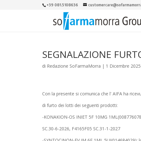
+39 081.5108636
customercare@sofarmamorra
SEGNALAZIONE FURT
di
Redazione SoFarmaMorra
|
1 Dicembre 2025
Con la presente si comunica che l' AIFA ha rice
di furto dei lotti dei seguenti prodotti:
-KONAKION-OS INIET 5F 10MG 1ML(008776078):
SC.30-6-2026, F4165F05 SC.31-1-2027
-SYNTOCINON-EV IM 6F 1ML 5UI(014684029): lo