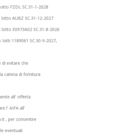
otto FZDL SC.31-1-2028
lotto AUBZ SC.31-12-2027
lotto E0973A02 SC.31-8-2026
lotti 1189061 SC.30-9-2027,
e di evitare che
a catena di fornitura
nte all' offerta
e l' AIFA all'
.it , per consentire
lle eventuali