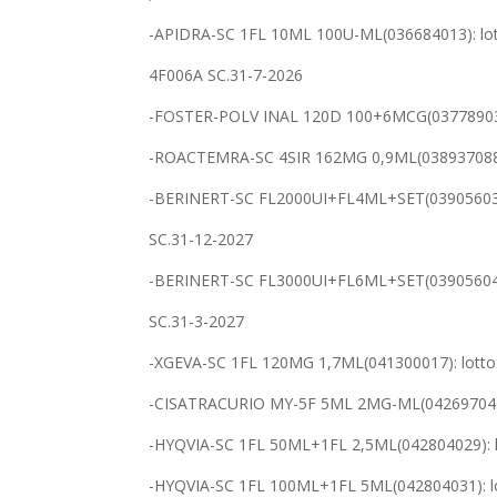
-APIDRA-SC 1FL 10ML 100U-ML(036684013): lot
4F006A SC.31-7-2026
-FOSTER-POLV INAL 120D 100+6MCG(037789031)
-ROACTEMRA-SC 4SIR 162MG 0,9ML(038937088)
-BERINERT-SC FL2000UI+FL4ML+SET(039056039
SC.31-12-2027
-BERINERT-SC FL3000UI+FL6ML+SET(039056041
SC.31-3-2027
-XGEVA-SC 1FL 120MG 1,7ML(041300017): lotto
-CISATRACURIO MY-5F 5ML 2MG-ML(042697045):
-HYQVIA-SC 1FL 50ML+1FL 2,5ML(042804029): 
-HYQVIA-SC 1FL 100ML+1FL 5ML(042804031): l