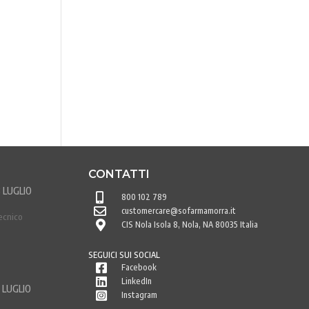
CONTATTI
 LUGLIO

800 102 789

customercare@sofarmamorra.it
ecnico

CIS Nola Isola 8, Nola, NA 80035 Italia
SEGUICI SUI SOCIAL

Facebook

LinkedIn
 LUGLIO

Instagram