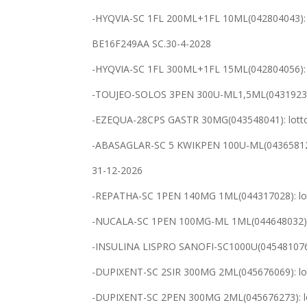
-HYQVIA-SC 1FL 200ML+1FL 10ML(042804043): l
BE16F249AA SC.30-4-2028
-HYQVIA-SC 1FL 300ML+1FL 15ML(042804056): 
-TOUJEO-SOLOS 3PEN 300U-ML1,5ML(043192347
-EZEQUA-28CPS GASTR 30MG(043548041): lotto
-ABASAGLAR-SC 5 KWIKPEN 100U-ML(043658121
31-12-2026
-REPATHA-SC 1PEN 140MG 1ML(044317028): lot
-NUCALA-SC 1PEN 100MG-ML 1ML(044648032): l
-INSULINA LISPRO SANOFI-SC1000U(045481076)
-DUPIXENT-SC 2SIR 300MG 2ML(045676069): lo
-DUPIXENT-SC 2PEN 300MG 2ML(045676273): l